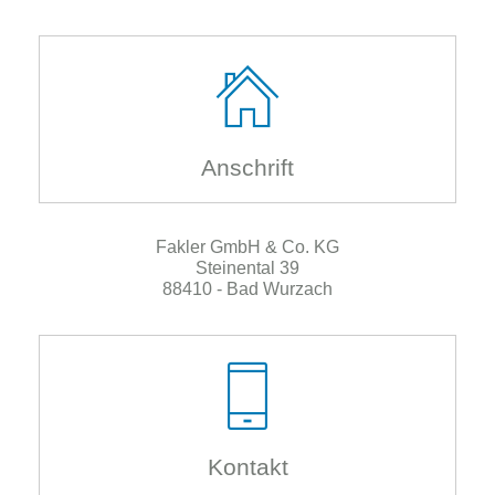
Wi
Zu
Pat
Ru
Ha
Ka
Anschrift
Ro
Ar
Ka
Fakler GmbH & Co. KG
wir
Steinental 39
Lei
88410 - Bad Wurzach
Kontakt