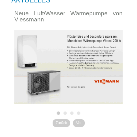
AKTUELLES
Neue Luft/Wasser Wärmepumpe von
Ka
Viessmann
Zurück
Vor
Bio